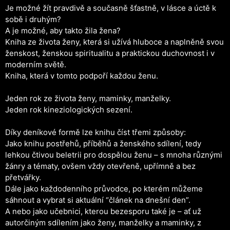
Je možné žít pravdivě a současně šťastně, v lásce a úctě k
sobě i druhým?
A je možné, aby takto žila žena?
Kniha ze života ženy, která si užívá hluboce a naplněně svou
ženskost, ženskou spiritualitu a praktickou duchovnost i v
moderním světě.
Kniha, která v tomto podpoří každou ženu.
Jeden rok ze života ženy, maminky, manželky.
Jeden rok kineziologických sezení.
Díky deníkové formě lze knihu číst třemi způsoby:
Jako knihu postřehů, příběhů a ženského sdílení, tedy
lehkou čtivou beletrii pro dospělou ženu – s mnoha různými
žánry a tématy, ovšem vždy otevřeně, upřímně a bez
přetvářky.
Dále jako každodenního průvodce, po kterém můžeme
sáhnout a vybrat si aktuální “článek na dnešní den”.
A nebo jako učebnici, kterou bezesporu také je – ať už
autorčiným sdílením jako ženy, manželky a maminky, z