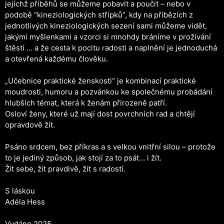
jejíchž příběhů se můžeme pobavit a poučit – nebo v
podobě “kineziologických střípků”, kdy na příbězích z
jednotlivých kineziologických sezení sami můžeme vidět,
jakými myšlenkami a vzorci si mnohdy bráníme v prožívání
štěstí … a že cesta k pocitu radosti a naplnění je jednoduchá
a otevřená každému člověku.
„Učebnice praktické ženskosti“ je kombinací praktické
moudrosti, humoru a pozvánkou ke společnému probádání
hlubších témat, která k ženám přirozeně patří.
Osloví ženy, které už mají dost povrchních rad a chtějí
opravdově žít.
Psáno srdcem, bez příkras a s velkou vnitřní silou – protože
to je jediný způsob, jak stojí za to psát… i žít.
Žít sebe, žít pravdivě, žít s radostí.
S láskou
Adéla Hess
Vydáno 2025